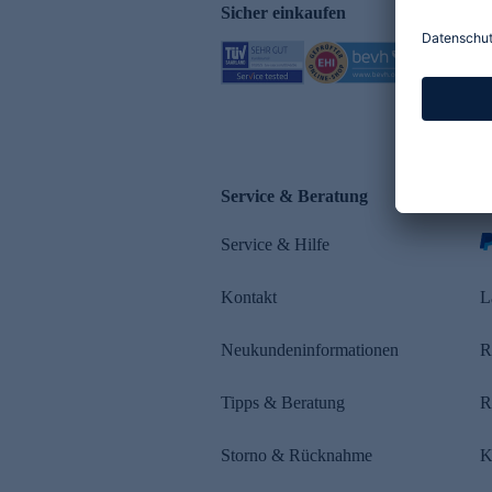
Sicher einkaufen
Service & Beratung
Z
Service & Hilfe
Kontakt
L
Neukundeninformationen
R
Tipps & Beratung
R
Storno & Rücknahme
K