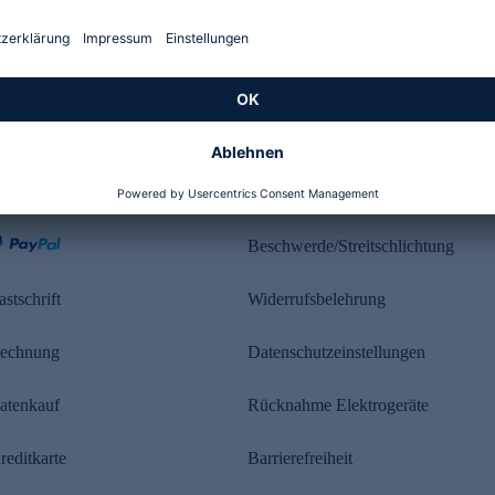
Kundenbewertung
ahlung
Rechtliches
Beschwerde/Streitschlichtung
astschrift
Widerrufsbelehrung
echnung
Datenschutzeinstellungen
atenkauf
Rücknahme Elektrogeräte
reditkarte
Barrierefreiheit