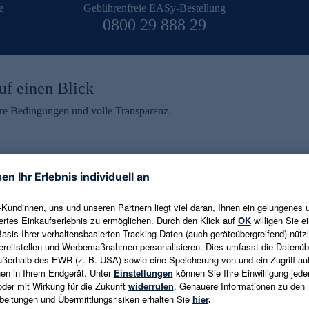
e
Gebührenfreie EASy-Bestellung
0800 29 888 29
uf einen Blick
aire Bedingungen und volle Transparenz.
ein erhalten
eren und aktuelle Trends,
E-Mail-Adresse eingeben
alten. Als Dankeschön
ne Abmeldung ist jederzeit in
Es gelten die
Datenschutzrichtlinien
un