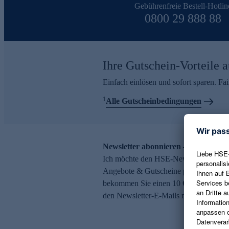
Gebührenfreie Bestell-Hotlin
0800 29 888 88
Ihre Gutschein-Vorteile a
Einfach einlösen und sofort sparen. F
1
Alle Gutscheinbedingungen
Newsletter abonnieren – 10 € Gutsch
Ich möchte den HSE-Newsletter abonni
Angebote & Gutscheine per E-Mail erh
bekommen Sie einen 10 € Gutschein. Ei
den Newsletter-E-Mails möglich.