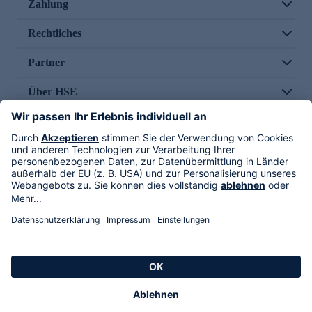
Zahlung
Rechtliches
Partner
Über HSE
Im TV
HSE International
Versand durch
Folge uns
AGB
Datenschutz
Impressum
Alle Rechte vorbehalten. Alle Preise inkl. gesetzlicher MwSt., zzgl. Versandkosten.