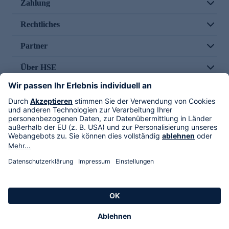
Zahlung
Rechtliches
Partner
Über HSE
Im TV
HSE International
Versand durch
Folge uns
AGB
Datenschutz
Impressum
Alle Rechte vorbehalten. Alle Preise inkl. gesetzlicher MwSt., zzgl. Versandkosten.