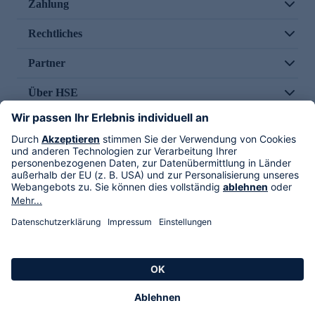
Zahlung
Rechtliches
Partner
Über HSE
Im TV
HSE International
Versand durch
Folge uns
AGB
Datenschutz
Impressum
Alle Rechte vorbehalten. Alle Preise inkl. gesetzlicher MwSt., zzgl. Versandkosten.