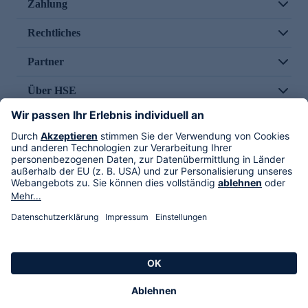
Zahlung
Rechtliches
Partner
Über HSE
Im TV
HSE International
Versand durch
Folge uns
AGB
Datenschutz
Impressum
Alle Rechte vorbehalten. Alle Preise inkl. gesetzlicher MwSt., zzgl. Versandkosten.