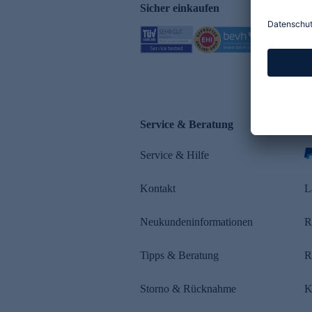
Sicher einkaufen
Service & Beratung
Z
Service & Hilfe
Kontakt
L
Neukundeninformationen
R
Tipps & Beratung
R
Storno & Rücknahme
K