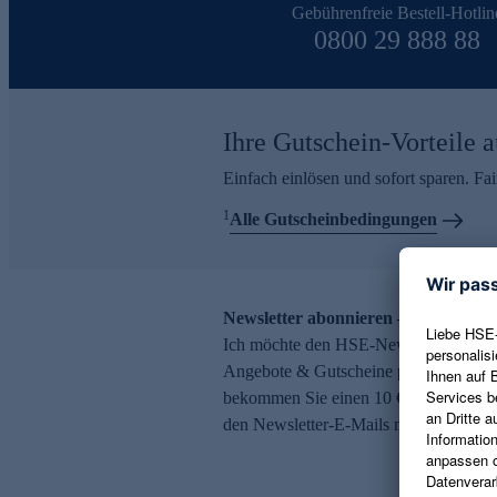
Gebührenfreie Bestell-Hotlin
0800 29 888 88
Ihre Gutschein-Vorteile a
Einfach einlösen und sofort sparen. F
1
Alle Gutscheinbedingungen
Newsletter abonnieren – 10 € Gutsch
Ich möchte den HSE-Newsletter abonni
Angebote & Gutscheine per E-Mail erh
bekommen Sie einen 10 € Gutschein. Ei
den Newsletter-E-Mails möglich.