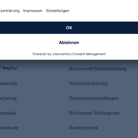
Kundenbewertung
ahlung
Rechtliches
Beschwerde/Streitschlichtung
astschrift
Widerrufsbelehrung
echnung
Datenschutzeinstellungen
atenkauf
Rücknahme Elektrogeräte
reditkarte
Barrierefreiheit