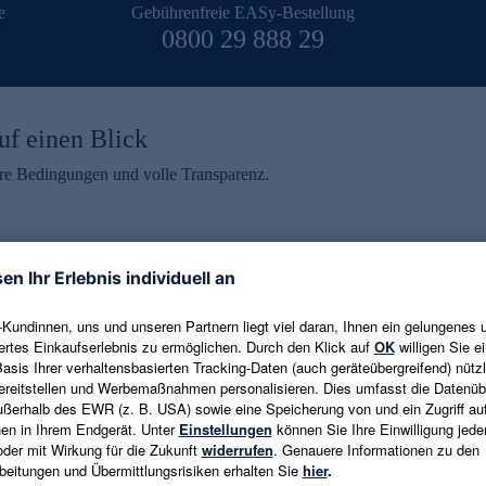
e
Gebührenfreie EASy-Bestellung
0800 29 888 29
uf einen Blick
aire Bedingungen und volle Transparenz.
ein erhalten
eren und aktuelle Trends,
E-Mail-Adresse eingeben
alten. Als Dankeschön
ne Abmeldung ist jederzeit in
Es gelten die
Datenschutzrichtlinien
un