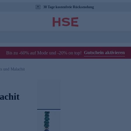
30 Tage kostenfreie Rücksendung
Gutschein aktivieren
Bis zu -60% auf Mode und -20% on top!
is und Malachit
achit