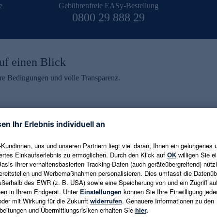
e
Gebührenfreie EASy-Bestellung
0800 29 888 29
uf einen Blick
aire Bedingungen und volle Transparenz.
ein erhalten
eren und aktuelle Trends,
E-Mail-Adresse eingeben
alten. Als Dankeschön
ne Abmeldung ist jederzeit in
Es gelten die
Datenschutzrichtlinien
un