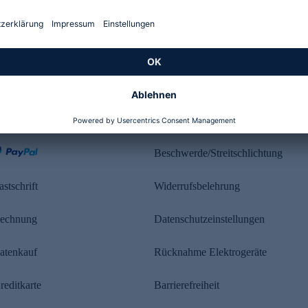
Kundenbewertung
ahlung
Rechtliches
Beschwerde/Streitschlichtung
astschrift
Widerrufsbelehrung
echnung
Datenschutzeinstellungen
atenkauf
Rücknahme Elektrogeräte
reditkarte
Barrierefreiheit