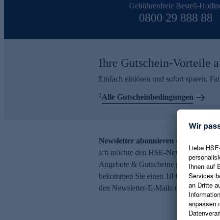
Gebührenfreie Bestell-Hotlin
0800 29 888 88
Ihre Gutschein-Vorteile a
Einfach einlösen und sofort sparen. F
1
Alle Gutscheinbedingungen
Newsletter abonnieren – 10 € Gutsch
Ich möchte den HSE-Newsletter abonni
Angebote & Gutscheine per E-Mail erh
bekommen Sie einen 10 € Gutschein. Ei
den Newsletter-E-Mails möglich.