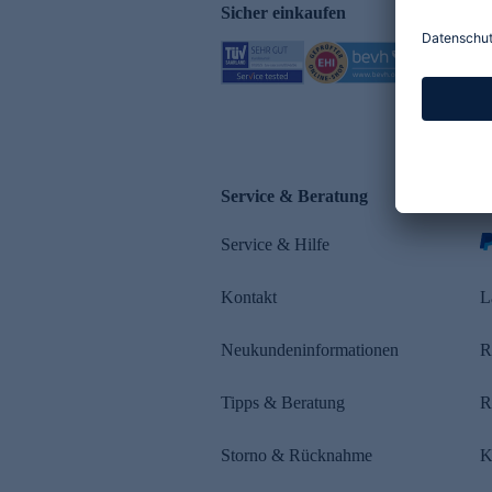
Sicher einkaufen
Service & Beratung
Z
Service & Hilfe
Kontakt
L
Neukundeninformationen
R
Tipps & Beratung
R
Storno & Rücknahme
K