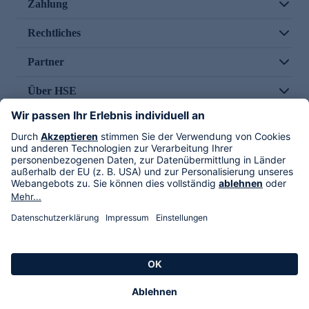
Zahlung
Rechtliches
Partner
Über HSE
Im TV
HSE International
Versand durch
Folge uns
AGB
Datenschutz
Impressum
Alle Rechte vorbehalten. Alle Preise inkl. gesetzlicher MwSt., zzgl. Versandkosten.