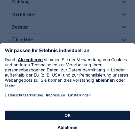
Zahlung
Rechtliches
Partner
Über HSE
Im TV
HSE International
Versand durch
Folge uns
AGB
Datenschutz
Impressum
Alle Rechte vorbehalten. Alle Preise inkl. gesetzlicher MwSt., zzgl. Versandkosten.