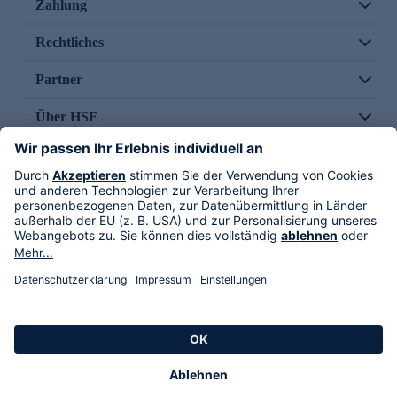
Zahlung
Rechtliches
Partner
Über HSE
Im TV
HSE International
Versand durch
Folge uns
AGB
Datenschutz
Impressum
Alle Rechte vorbehalten. Alle Preise inkl. gesetzlicher MwSt., zzgl. Versandkosten.