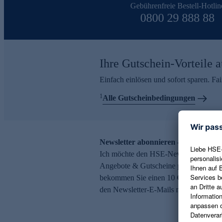
Gebührenfreie Bestell-Hotlin
0800 29 888 88
Ihre Gutschein-Vorteile a
Einfach einlösen und sofort sparen. F
1
Alle Gutscheinbedingungen
Newsletter abonnieren – 10 € Gutsch
Ich möchte den HSE-Newsletter abonni
Angebote & Gutscheine per E-Mail erh
bekommen Sie einen 10 € Gutschein. Ei
den Newsletter-E-Mails möglich.