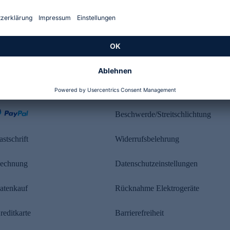
Kundenbewertung
ahlung
Rechtliches
Beschwerde/Streitschlichtung
astschrift
Widerrufsbelehrung
echnung
Datenschutzeinstellungen
atenkauf
Rücknahme Elektrogeräte
reditkarte
Barrierefreiheit