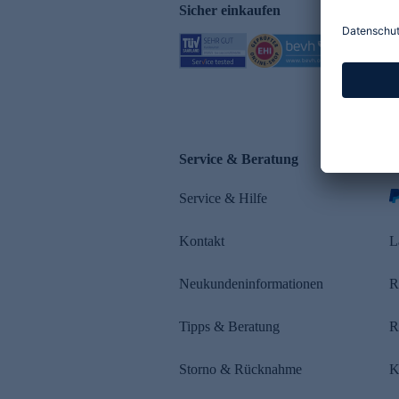
Sicher einkaufen
Service & Beratung
Z
Service & Hilfe
Kontakt
L
Neukundeninformationen
R
Tipps & Beratung
R
Storno & Rücknahme
K