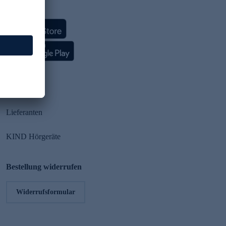
HSE App
Partner
Lieferanten
KIND Hörgeräte
Bestellung widerrufen
Widerrufsformular