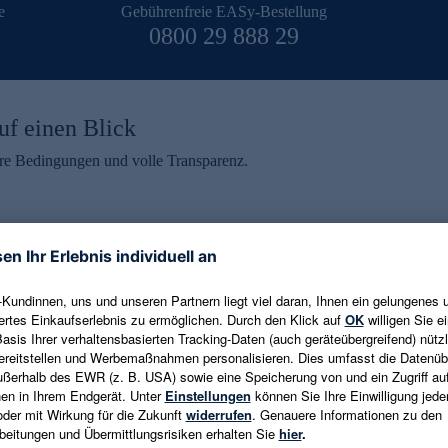
e
Gebührenfreie EASy-Bestellung
0800 29 888 29
uf einen Blick
aire Bedingungen und volle Transparenz.
ein erhalten
eren und aktuelle Trends,
E-Mail-Adresse eingeben
alten. Als Dankeschön
ne Abmeldung ist jederzeit in
Es gelten die
Datenschutzrichtlinien
un