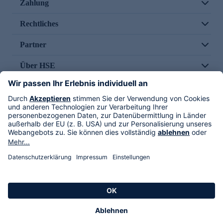
Zahlung
Rechtliches
Partner
Über HSE
Im TV
HSE International
Versand durch
Folge uns
AGB
Datenschutz
Impressum
Alle Rechte vorbehalten. Alle Preise inkl. gesetzlicher MwSt., zzgl. Versandkosten.