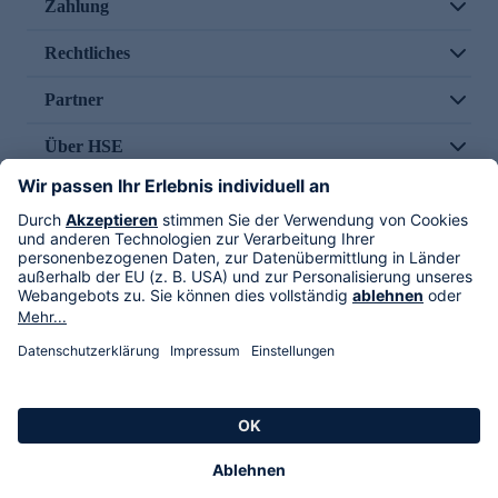
Zahlung
Rechtliches
Partner
Über HSE
Im TV
HSE International
Versand durch
Folge uns
AGB
Datenschutz
Impressum
Alle Rechte vorbehalten. Alle Preise inkl. gesetzlicher MwSt., zzgl. Versandkosten.