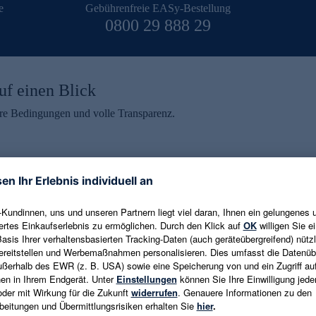
e
Gebührenfreie EASy-Bestellung
0800 29 888 29
uf einen Blick
aire Bedingungen und volle Transparenz.
ein erhalten
eren und aktuelle Trends,
E-Mail-Adresse eingeben
alten. Als Dankeschön
ne Abmeldung ist jederzeit in
Es gelten die
Datenschutzrichtlinien
un