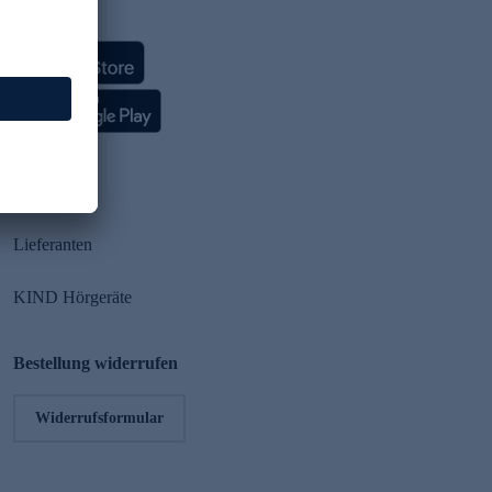
HSE App
Partner
Lieferanten
KIND Hörgeräte
Bestellung widerrufen
Widerrufsformular