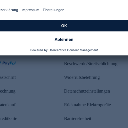
Kundenbewertung
ahlung
Rechtliches
Beschwerde/Streitschlichtung
astschrift
Widerrufsbelehrung
echnung
Datenschutzeinstellungen
atenkauf
Rücknahme Elektrogeräte
reditkarte
Barrierefreiheit