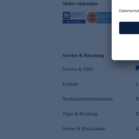
Sicher einkaufen
Service & Beratung
Z
Service & Hilfe
Kontakt
L
Neukundeninformationen
R
Tipps & Beratung
R
Storno & Rücknahme
K