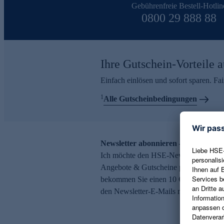
Gebührenfreie Bestell-Hotlin
0800 29 888 88
Ihre Gutschein-Vorteile a
Einfach einlösen und sofort sparen. F
1
Alle Gutscheinbedingungen
Newsletter abonnieren – 10 € Gutsch
Ich möchte den HSE-Newsletter abonni
Angebote & Gutscheine per E-Mail erh
bekommen Sie einen 10 € Gutschein. Ei
den Newsletter-E-Mails möglich.