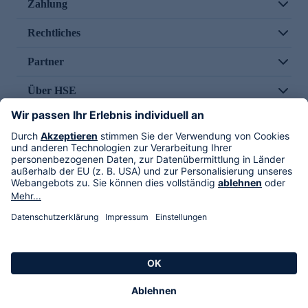
Zahlung
Rechtliches
Partner
Über HSE
Im TV
HSE International
Versand durch
Folge uns
AGB
Datenschutz
Impressum
Alle Rechte vorbehalten. Alle Preise inkl. gesetzlicher MwSt., zzgl. Versandkosten.