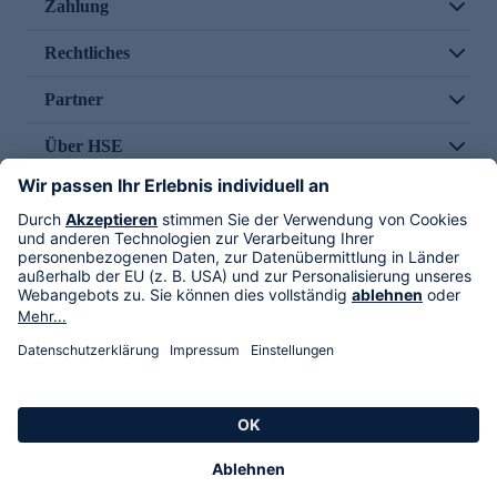
Zahlung
Rechtliches
Partner
Über HSE
Im TV
HSE International
Versand durch
Folge uns
AGB
Datenschutz
Impressum
Alle Rechte vorbehalten. Alle Preise inkl. gesetzlicher MwSt., zzgl. Versandkosten.