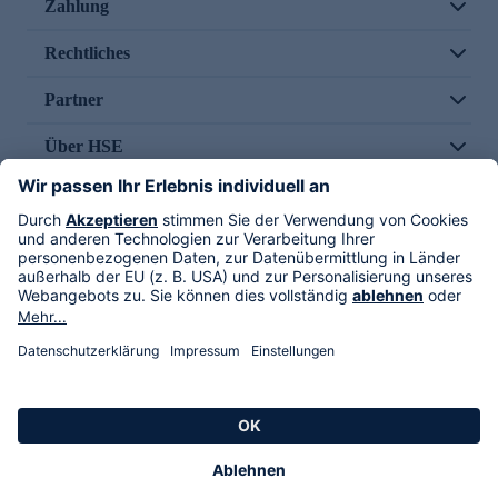
Zahlung
Rechtliches
Partner
Über HSE
Im TV
HSE International
Versand durch
Folge uns
AGB
Datenschutz
Impressum
Alle Rechte vorbehalten. Alle Preise inkl. gesetzlicher MwSt., zzgl. Versandkosten.