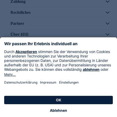
Zahlung
Rechtliches
Partner
Über HSE
Im TV
HSE International
Versand durch
Folge uns
AGB
Datenschutz
Impressum
Alle Rechte vorbehalten. Alle Preise inkl. gesetzlicher MwSt., zzgl. Versandkosten.