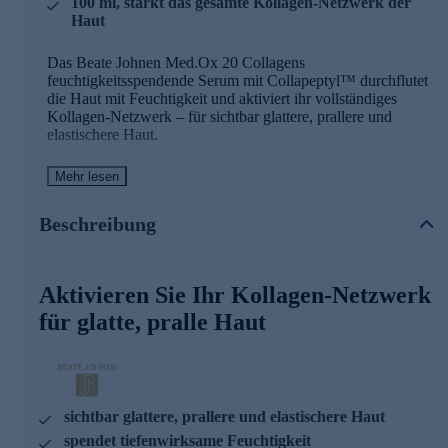
100 ml, stärkt das gesamte Kollagen-Netzwerk der
Haut
Das Beate Johnen Med.Ox 20 Collagens
feuchtigkeitsspendende Serum mit Collapeptyl™ durchflutet
die Haut mit Feuchtigkeit und aktiviert ihr vollständiges
Kollagen-Netzwerk – für sichtbar glattere, prallere und
elastischere Haut.
CollapeptylTM
Mehr lesen
• Peptid-Hybrid-Technologie (2HP™): Patentiertes [HA]-
Collagen-Peptid-Hybrid auf Basis von niedermolekularer
Beschreibung
Hyaluronsäure und biomimetischen Peptiden
• Booster und Mimetikum für 20 Hautkollagentypen – stärkt
das gesamte Kollagen-Netzwerk der Haut.
Aktivieren Sie Ihr Kollagen-Netzwerk
Verbesserte Hautarchitektur:
für glatte, pralle Haut
- Stärkt und regeneriert das gesamte dermale Kollagen-
Netzwerk (der „Collaverse“)
- Dichtes, kräftiges Kollagengerüst durch Verhinderung von
Fragmentierung
- Signifikante Erhöhung der Kollagensynthese in
sichtbar glattere, prallere und elastischere Haut
Fibroblasten und Keratinozyten
spendet tiefenwirksame Feuchtigkeit