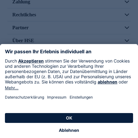
Zahlung
Rechtliches
Partner
Über HSE
Im TV
HSE International
Versand durch
Folge uns
AGB
Datenschutz
Impressum
Alle Rechte vorbehalten. Alle Preise inkl. gesetzlicher MwSt., zzgl. Versandkosten.