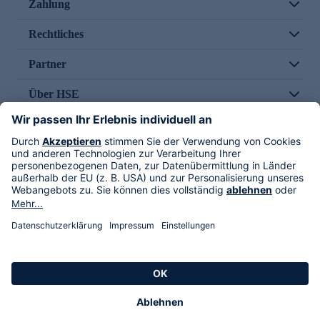
Zahlung
Rechtliches
Partner
Über HSE
Im TV
HSE International
Versand durch
Folge uns
AGB
Datenschutz
Impressum
Alle Rechte vorbehalten. Alle Preise inkl. gesetzlicher MwSt., zzgl. Versandkosten.