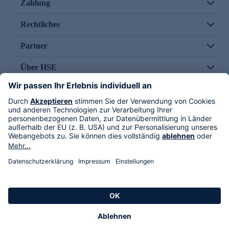
Zahlung
Rechtliches
Partner
Über HSE
Im TV
HSE International
Versand durch
Folge uns
AGB
Datenschutz
Impressum
Alle Rechte vorbehalten. Alle Preise inkl. gesetzlicher MwSt., zzgl. Versandkosten.