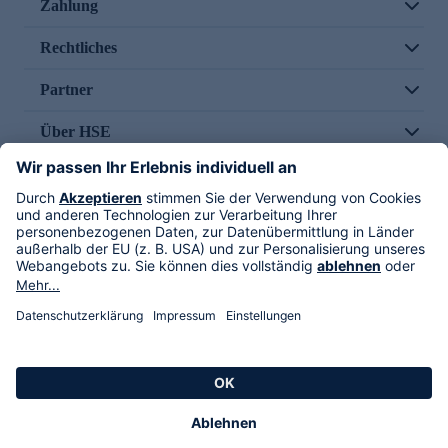
Zahlung
Rechtliches
Partner
Über HSE
Im TV
HSE International
Versand durch
Folge uns
AGB
Datenschutz
Impressum
Alle Rechte vorbehalten. Alle Preise inkl. gesetzlicher MwSt., zzgl. Versandkosten.