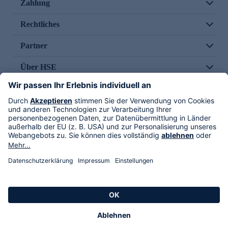
Zahlung
Rechtliches
Partner
Über HSE
Im TV
HSE International
Versand durch
Folge uns
AGB
Datenschutz
Impressum
Alle Rechte vorbehalten. Alle Preise inkl. gesetzlicher MwSt., zzgl. Versandkosten.