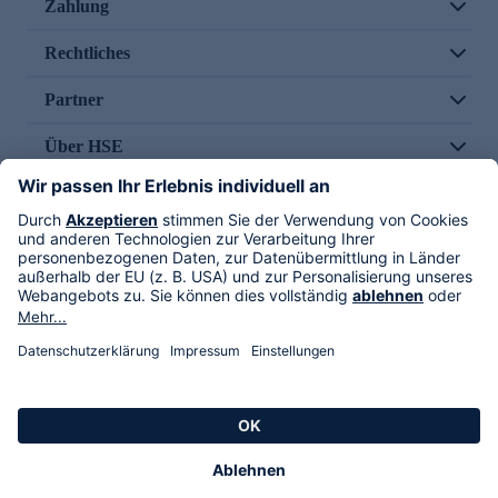
Zahlung
Rechtliches
Partner
Über HSE
Im TV
HSE International
Versand durch
Folge uns
AGB
Datenschutz
Impressum
Alle Rechte vorbehalten. Alle Preise inkl. gesetzlicher MwSt., zzgl. Versandkosten.