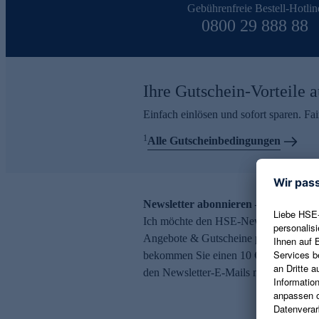
Gebührenfreie Bestell-Hotlin
0800 29 888 88
Ihre Gutschein-Vorteile a
Einfach einlösen und sofort sparen. F
1
Alle Gutscheinbedingungen
Newsletter abonnieren – 10 € Gutsch
Ich möchte den HSE-Newsletter abonni
Angebote & Gutscheine per E-Mail erh
bekommen Sie einen 10 € Gutschein. Ei
den Newsletter-E-Mails möglich.