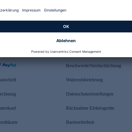
Kundenbewertung
ahlung
Rechtliches
Beschwerde/Streitschlichtung
astschrift
Widerrufsbelehrung
echnung
Datenschutzeinstellungen
atenkauf
Rücknahme Elektrogeräte
reditkarte
Barrierefreiheit