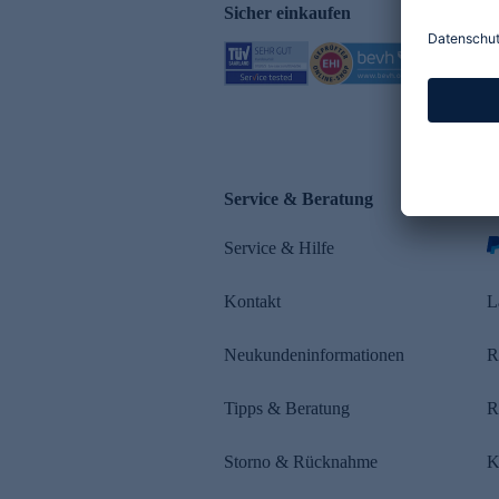
Sicher einkaufen
Service & Beratung
Z
Service & Hilfe
Kontakt
L
Neukundeninformationen
R
Tipps & Beratung
R
Storno & Rücknahme
K