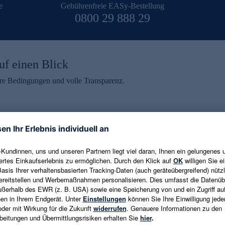
e
Gebührenfreie EASy-Bestellung
0800 29 888 29
uf einen Blick
aire Bedingungen und volle Transparenz.
ein erhalten
eren und aktuelle Trends,
E-Mail-Adresse eingeben
alten. Als Dankeschön
ne Abmeldung ist jederzeit in
Es gelten die
Datenschutzrichtlinien
un