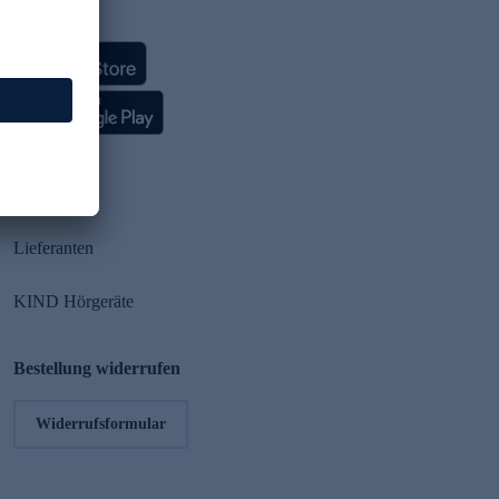
HSE App
Partner
Lieferanten
KIND Hörgeräte
Bestellung widerrufen
Widerrufsformular