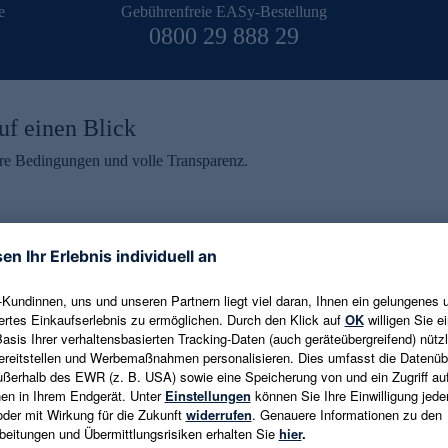
e
Gebührenfreie EASy-Bestellung
0800 29 888 29
uf einen Blick
aire Bedingungen und volle Transparenz.
ein erhalten
eren und aktuelle Trends,
E-Mail-Adresse eingeben
alten. Als Dankeschön
ne Abmeldung ist jederzeit in
Es gelten die
Datenschutzrichtlinien
un