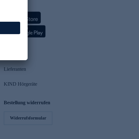
HSE App
Partner
Lieferanten
KIND Hörgeräte
Bestellung widerrufen
Widerrufsformular