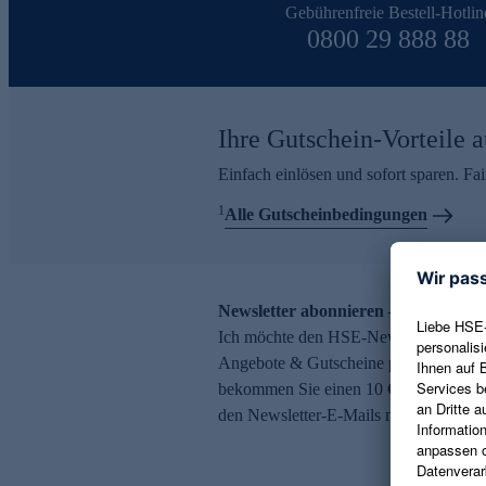
Gebührenfreie Bestell-Hotlin
0800 29 888 88
Ihre Gutschein-Vorteile a
Einfach einlösen und sofort sparen. F
1
Alle Gutscheinbedingungen
Newsletter abonnieren – 10 € Gutsch
Ich möchte den HSE-Newsletter abonni
Angebote & Gutscheine per E-Mail erh
bekommen Sie einen 10 € Gutschein. Ei
den Newsletter-E-Mails möglich.