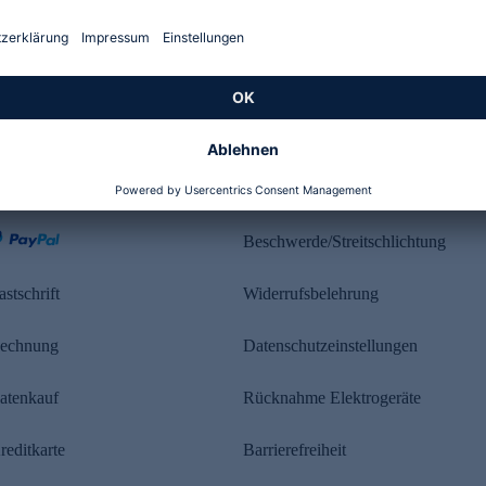
Kundenbewertung
ahlung
Rechtliches
Beschwerde/Streitschlichtung
astschrift
Widerrufsbelehrung
echnung
Datenschutzeinstellungen
atenkauf
Rücknahme Elektrogeräte
reditkarte
Barrierefreiheit