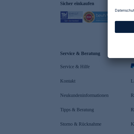
Sicher einkaufen
Service & Beratung
Z
Service & Hilfe
Kontakt
L
Neukundeninformationen
R
Tipps & Beratung
R
Storno & Rücknahme
K