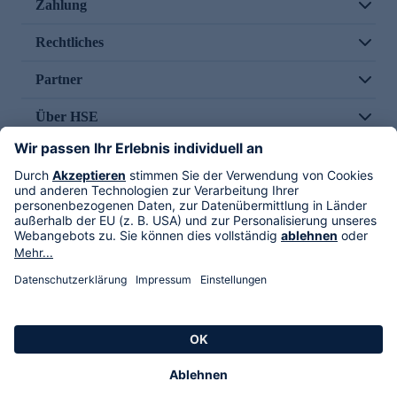
Zahlung
Rechtliches
Partner
Über HSE
Im TV
HSE International
Versand durch
Folge uns
AGB
Datenschutz
Impressum
Alle Rechte vorbehalten. Alle Preise inkl. gesetzlicher MwSt., zzgl. Versandkosten.