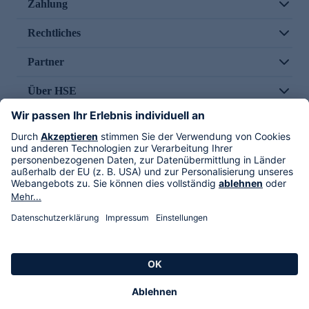
Zahlung
Rechtliches
Partner
Über HSE
Im TV
HSE International
Versand durch
Folge uns
AGB
Datenschutz
Impressum
Alle Rechte vorbehalten. Alle Preise inkl. gesetzlicher MwSt., zzgl. Versandkosten.