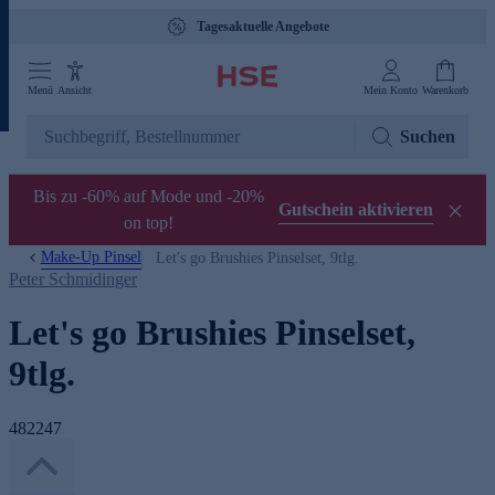
Tagesaktuelle Angebote
Menü
Ansicht
Mein Konto
Warenkorb
Suchen
Bis zu -60% auf Mode und -20%
Gutschein aktivieren
on top!
Make-Up Pinsel
Let's go Brushies Pinselset, 9tlg.
Peter Schmidinger
Let's go Brushies Pinselset,
9tlg.
482247