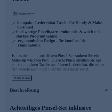
kompakte Lederimitat-Tasche für Handy & Make-
up-Pinsel
hochwertige Pinselhaare - voluminös & weich mit
starker Puderaufnahme
ergonomisches Design - für komfortable
Handhabung
Ist das nicht toll - mit diesem Pinsel-Set zaubern Sie ein
Make-up wie vom Profi. Die acht Pinsel erhalten Sie mit
einer kompakten Tasche aus feinem Lederimitat, die neben
den Pinseln auch noch Platz für Ihr Handy bietet.
Sie erhalten einen Puderpinsel, Rouge-Pinsel, Kontur-Pinsel,
Mehr lesen
Korrekturpinsel, Lidschattenpinsel, Schräger Nasen-Kontur-
Pinsel, Verblendepinsel und einen Schrägen
Beschreibung
Augenbrauenpinsel.
Hochwertige Pinselhaare
Achtteiliges Pinsel-Set inklusive
Die Pinselhaare sind hochwertig, voluminös und weich,