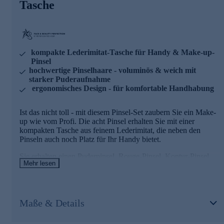
Tasche
kratzen nicht im Gesicht und haben eine starke
Puderaufnahme.
8-teiliges Make-up-Pinsel-Set
kompakte Lederimitat-Tasche für Handy & Make-up-
Löst einfache Make-up-Anwendungen mühelos. Inklusive
Pinsel
Pinseltasche, leicht und tragbar.
hochwertige Pinselhaare - voluminös & weich mit
starker Puderaufnahme
Ergonomisches Design
ergonomisches Design - für komfortable Handhabung
Komfortabel und langlebig. Hochwertige Verarbeitung für
Ist das nicht toll - mit diesem Pinsel-Set zaubern Sie ein Make-
den täglichen Gebrauch.
up wie vom Profi. Die acht Pinsel erhalten Sie mit einer
kompakten Tasche aus feinem Lederimitat, die neben den
Nutzen Sie die Gelegenheit und bestellen jetzt bequem
Pinseln auch noch Platz für Ihr Handy bietet.
online.
Sie erhalten einen Puderpinsel, Rouge-Pinsel, Kontur-Pinsel,
Mehr lesen
Korrekturpinsel, Lidschattenpinsel, Schräger Nasen-Kontur-
Pinsel, Verblendepinsel und einen Schrägen
Augenbrauenpinsel.
Maße & Details
Hochwertige Pinselhaare
Die Pinselhaare sind hochwertig, voluminös und weich,