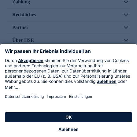
Zahlung
Rechtliches
Partner
Über HSE
Im TV
HSE International
Versand durch
Folge uns
AGB
Datenschutz
Impressum
Alle Rechte vorbehalten. Alle Preise inkl. gesetzlicher MwSt., zzgl. Versandkosten.