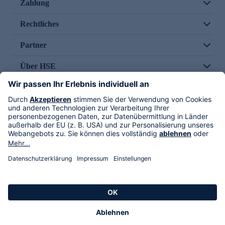
Zahlung
Rechtliches
Partner
Über HSE
Im TV
HSE International
Versand durch
Folge uns
AGB
Datenschutz
Impressum
Alle Rechte vorbehalten. Alle Preise inkl. gesetzlicher MwSt., zzgl. Versandkosten.