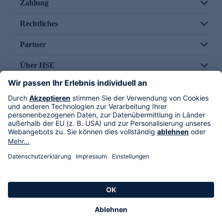
Zahlung
Rechtliches
Partner
Über HSE
Im TV
HSE International
Versand durch
Folge uns
AGB
Datenschutz
Impressum
Alle Rechte vorbehalten. Alle Preise inkl. gesetzlicher MwSt., zzgl. Versandkosten.