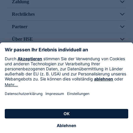
Zahlung
Rechtliches
Partner
Über HSE
Im TV
HSE International
Versand durch
Folge uns
AGB
Datenschutz
Impressum
Alle Rechte vorbehalten. Alle Preise inkl. gesetzlicher MwSt., zzgl. Versandkosten.