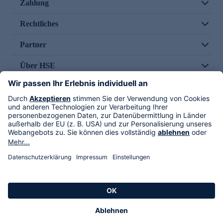
Zahlung
Rechtliches
Partner
Über HSE
Im TV
HSE International
Versand durch
Folge uns
AGB
Datenschutz
Impressum
Alle Rechte vorbehalten. Alle Preise inkl. gesetzlicher MwSt., zzgl. Versandkosten.