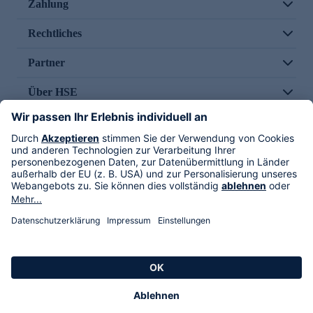
Zahlung
Rechtliches
Partner
Über HSE
Im TV
HSE International
Versand durch
Folge uns
AGB
Datenschutz
Impressum
Alle Rechte vorbehalten. Alle Preise inkl. gesetzlicher MwSt., zzgl. Versandkosten.