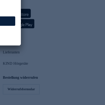
HSE App
Partner
Lieferanten
KIND Hörgeräte
Bestellung widerrufen
Widerrufsformular