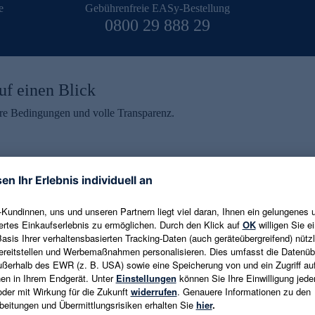
e
Gebührenfreie EASy-Bestellung
0800 29 888 29
uf einen Blick
aire Bedingungen und volle Transparenz.
ein erhalten
eren und aktuelle Trends,
E-Mail-Adresse eingeben
alten. Als Dankeschön
ne Abmeldung ist jederzeit in
Es gelten die
Datenschutzrichtlinien
un