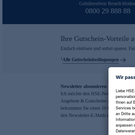
Gebührenfreie Bestell-Hotlin
0800 29 888 88
Ihre Gutschein-Vorteile a
Einfach einlösen und sofort sparen. F
1
Alle Gutscheinbedingungen
Newsletter abonnieren – 10 € Gutsch
Ich möchte den HSE-Newsletter abonni
Angebote & Gutscheine per E-Mail erh
bekommen Sie einen 10 € Gutschein. Ei
den Newsletter-E-Mails möglich.