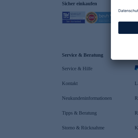
Sicher einkaufen
Service & Beratung
Z
Service & Hilfe
s
Kontakt
L
Neukundeninformationen
R
Tipps & Beratung
R
Storno & Rücknahme
K