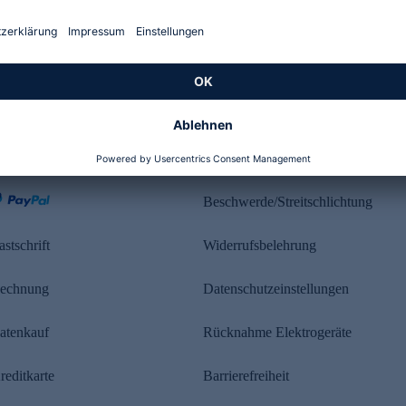
Kundenbewertung
ahlung
Rechtliches
Beschwerde/Streitschlichtung
astschrift
Widerrufsbelehrung
echnung
Datenschutzeinstellungen
atenkauf
Rücknahme Elektrogeräte
reditkarte
Barrierefreiheit