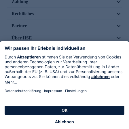
Zahlung
Rechtliches
Partner
Über HSE
Im TV
HSE International
Versand durch
Folge uns
AGB
Datenschutz
Impressum
Alle Rechte vorbehalten. Alle Preise inkl. gesetzlicher MwSt., zzgl. Versandkosten.