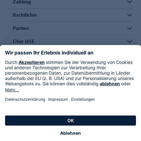
Zahlung
Rechtliches
Partner
Über HSE
Im TV
HSE International
Versand durch
Folge uns
AGB
Datenschutz
Impressum
Alle Rechte vorbehalten. Alle Preise inkl. gesetzlicher MwSt., zzgl. Versandkosten.