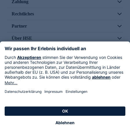
Zahlung
Rechtliches
Partner
Über HSE
Im TV
HSE International
Versand durch
Folge uns
AGB
Datenschutz
Impressum
Alle Rechte vorbehalten. Alle Preise inkl. gesetzlicher MwSt., zzgl. Versandkosten.