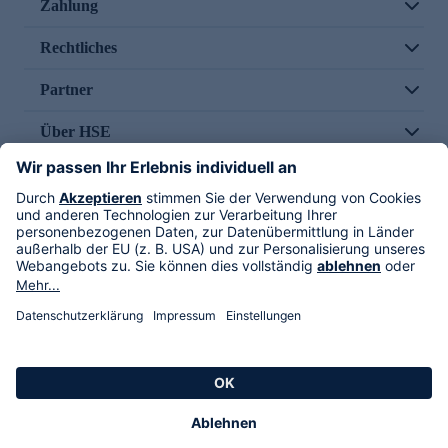
Zahlung
Rechtliches
Partner
Über HSE
Im TV
HSE International
Versand durch
Folge uns
AGB
Datenschutz
Impressum
Alle Rechte vorbehalten. Alle Preise inkl. gesetzlicher MwSt., zzgl. Versandkosten.