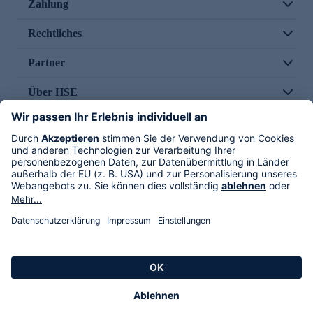
Zahlung
Rechtliches
Partner
Über HSE
Im TV
HSE International
Versand durch
Folge uns
AGB
Datenschutz
Impressum
Alle Rechte vorbehalten. Alle Preise inkl. gesetzlicher MwSt., zzgl. Versandkosten.