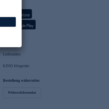
HSE App
Partner
Lieferanten
KIND Hörgeräte
Bestellung widerrufen
Widerrufsformular