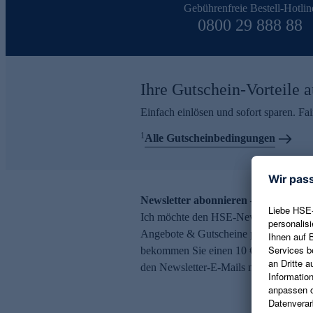
Gebührenfreie Bestell-Hotlin
0800 29 888 88
Ihre Gutschein-Vorteile a
Einfach einlösen und sofort sparen. F
1
Alle Gutscheinbedingungen
Newsletter abonnieren – 10 € Gutsch
Ich möchte den HSE-Newsletter abonni
Angebote & Gutscheine per E-Mail erh
bekommen Sie einen 10 € Gutschein. Ei
den Newsletter-E-Mails möglich.