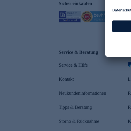
Sicher einkaufen
Service & Beratung
Z
Service & Hilfe
s
Kontakt
L
Neukundeninformationen
R
Tipps & Beratung
R
Storno & Rücknahme
K