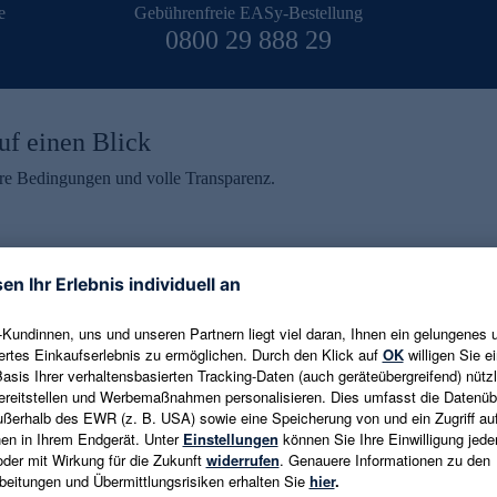
e
Gebührenfreie EASy-Bestellung
0800 29 888 29
uf einen Blick
aire Bedingungen und volle Transparenz.
ein erhalten
eren und aktuelle Trends,
E-Mail-Adresse eingeben
alten. Als Dankeschön
ne Abmeldung ist jederzeit in
Es gelten die
Datenschutzrichtlinien
un