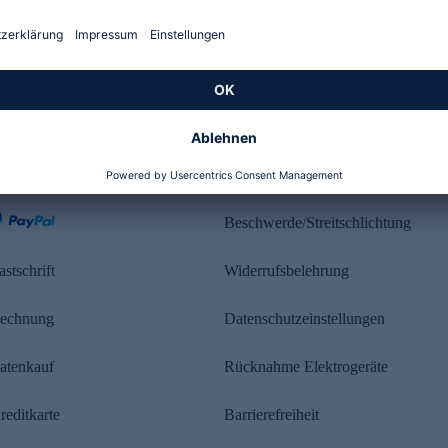
Kundenbewertung
ahlung
Rechtliches
Beschwerde/Streitschlichtung
astschrift
Widerrufsbelehrung
echnung
Datenschutzeinstellungen
atenkauf
Rücknahme Elektrogeräte
reditkarte
Barrierefreiheit