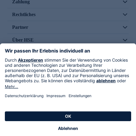
Zahlung
Rechtliches
Partner
Über HSE
Im TV
HSE International
Versand durch
Folge uns
AGB
Datenschutz
Impressum
Alle Rechte vorbehalten. Alle Preise inkl. gesetzlicher MwSt., zzgl. Versandkosten.