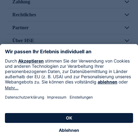
Zahlung
Rechtliches
Partner
Über HSE
Im TV
HSE International
Versand durch
Folge uns
AGB
Datenschutz
Impressum
Alle Rechte vorbehalten. Alle Preise inkl. gesetzlicher MwSt., zzgl. Versandkosten.