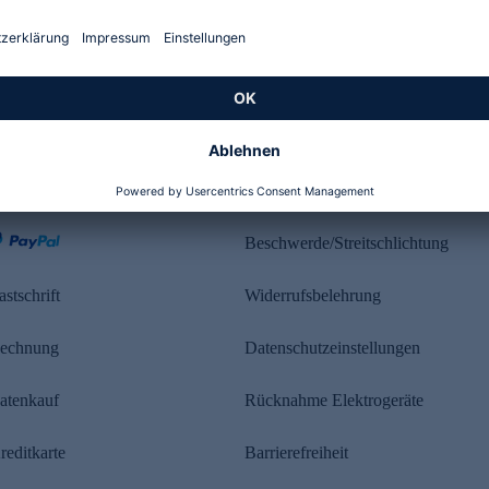
Kundenbewertung
ahlung
Rechtliches
Beschwerde/Streitschlichtung
astschrift
Widerrufsbelehrung
echnung
Datenschutzeinstellungen
atenkauf
Rücknahme Elektrogeräte
reditkarte
Barrierefreiheit