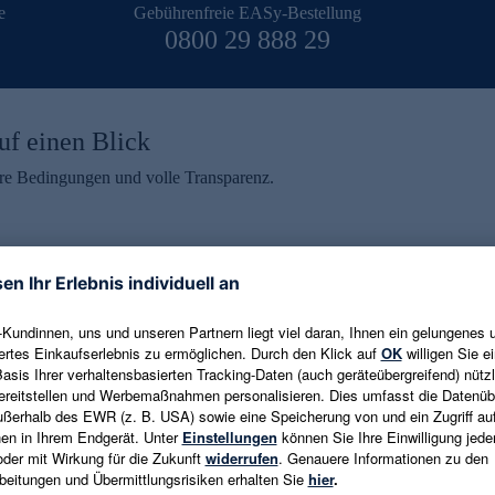
e
Gebührenfreie EASy-Bestellung
0800 29 888 29
uf einen Blick
aire Bedingungen und volle Transparenz.
ein erhalten
eren und aktuelle Trends,
E-Mail-Adresse eingeben
alten. Als Dankeschön
ne Abmeldung ist jederzeit in
Es gelten die
Datenschutzrichtlinien
un