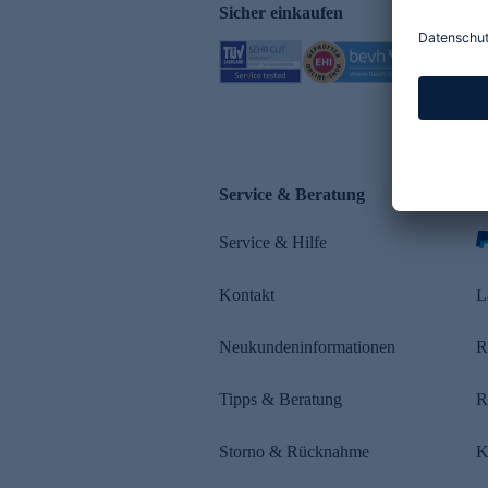
Sicher einkaufen
Service & Beratung
Z
Service & Hilfe
s
Kontakt
L
Neukundeninformationen
R
Tipps & Beratung
R
Storno & Rücknahme
K