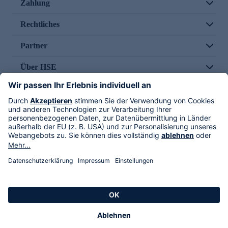
Zahlung
Rechtliches
Partner
Über HSE
Im TV
HSE International
Versand durch
Folge uns
AGB
Datenschutz
Impressum
Alle Rechte vorbehalten. Alle Preise inkl. gesetzlicher MwSt., zzgl. Versandkosten.