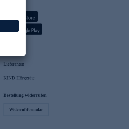
HSE App
Partner
Lieferanten
KIND Hörgeräte
Bestellung widerrufen
Widerrufsformular