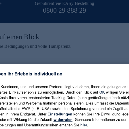
e
Gebührenfreie EASy-Bestellung
0800 29 888 29
uf einen Blick
aire Bedingungen und volle Transparenz.
ein erhalten
eren und aktuelle Trends,
E-Mail-Adresse eingeben
alten. Als Dankeschön
ne Abmeldung ist jederzeit in
Es gelten die
Datenschutzrichtlinien
un