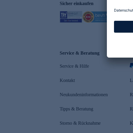
Sicher einkaufen
Service & Beratung
Z
Service & Hilfe
Kontakt
L
Neukundeninformationen
R
Tipps & Beratung
R
Storno & Rücknahme
K