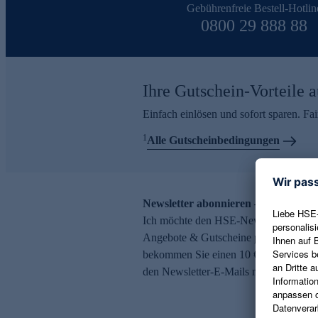
Gebührenfreie Bestell-Hotlin
0800 29 888 88
Ihre Gutschein-Vorteile a
Einfach einlösen und sofort sparen. F
1
Alle Gutscheinbedingungen
Newsletter abonnieren – 10 € Gutsch
Ich möchte den HSE-Newsletter abonni
Angebote & Gutscheine per E-Mail erh
bekommen Sie einen 10 € Gutschein. Ei
den Newsletter-E-Mails möglich.