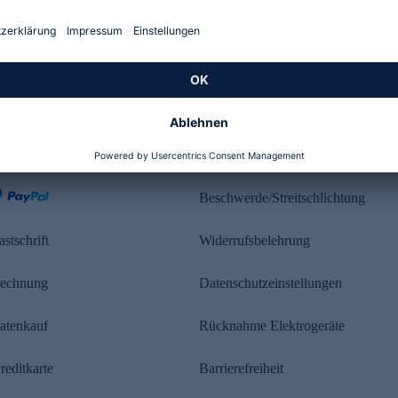
Kundenbewertung
ahlung
Rechtliches
Beschwerde/Streitschlichtung
astschrift
Widerrufsbelehrung
echnung
Datenschutzeinstellungen
atenkauf
Rücknahme Elektrogeräte
reditkarte
Barrierefreiheit