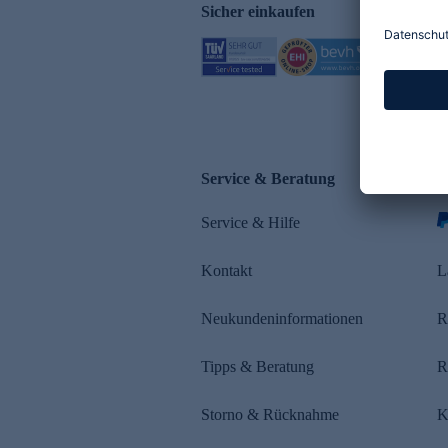
Sicher einkaufen
Service & Beratung
Z
Service & Hilfe
Kontakt
L
Neukundeninformationen
R
Tipps & Beratung
R
Storno & Rücknahme
K