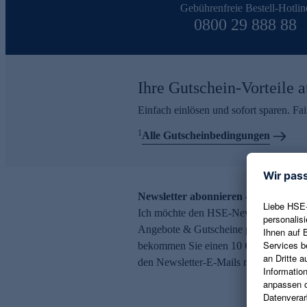
Gebührenfreie Bestell-Hotlin
0800 29 888 88
Ihre Gutschein-Vorteile a
Einfach einlösen und sofort sparen. F
1
Alle Gutscheinbedingungen
Newsletter abonnieren – 10 € Gutsch
Ich möchte den HSE-Newsletter abonni
Angebote & Gutscheine per E-Mail erh
bekommen Sie einen 10 € Gutschein. Ei
den Newsletter-E-Mails möglich.