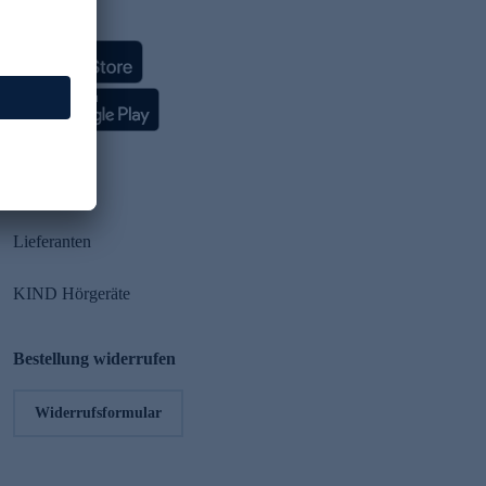
HSE App
Partner
Lieferanten
KIND Hörgeräte
Bestellung widerrufen
Widerrufsformular