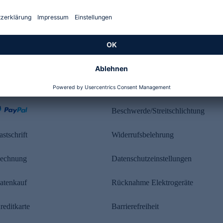
Kundenbewertung
ahlung
Rechtliches
Beschwerde/Streitschlichtung
astschrift
Widerrufsbelehrung
echnung
Datenschutzeinstellungen
atenkauf
Rücknahme Elektrogeräte
reditkarte
Barrierefreiheit