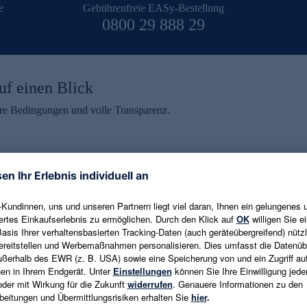
e
Gebührenfreie EASy-Bestellung
0800 29 888 29
uf einen Blick
aire Bedingungen und volle Transparenz.
ein erhalten
eren und aktuelle Trends,
E-Mail-Adresse eingeben
alten. Als Dankeschön
ne Abmeldung ist jederzeit in
Es gelten die
Datenschutzrichtlinien
un